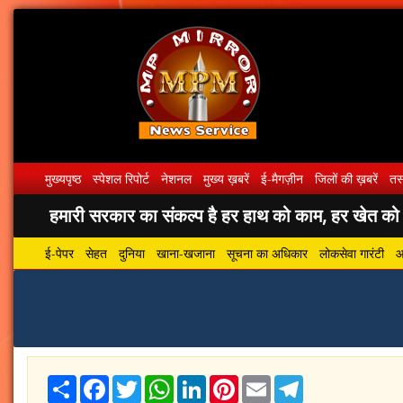
मुख्यपृष्ठ
स्पेशल रिपोर्ट
नेशनल
मुख्य ख़बरें
ई-मैगज़ीन
जिलों की ख़बरें
तस्
हमारी सरकार का संकल्प है हर हाथ को काम, हर खेत को पा
ई-पेपर
सेहत
दुनिया
खाना-खजाना
सूचना का अधिकार
लोकसेवा गारंटी
आ
Share
Facebook
Twitter
WhatsApp
LinkedIn
Pinterest
Email
Telegram