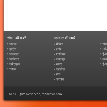
संभाग की खबरें
महानगर की खबरें
भोपाल
भोपाल
स्पे
इन्दौर
इंदौर
धर्म
जबलपुर
ग्वालियर
ई-म
ग्वालियर
जबलपुर
मुख्
नर्मदापुरम
सागर
ई-प
चम्बल
शहडोल
रीवा
उज्जैन
© All Rights Reserved, mpmirror.com