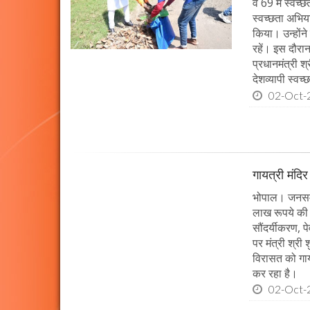
व 69 में स्वच्
स्वच्छता अभिय
किया। उन्होंन
रहें। इस दौरा
प्रधानमंत्री श
देशव्यापी स्व
02-Oct-
गायत्री मंदिर 
भोपाल। जनसम्पर
लाख रूपये की ल
सौंदर्यीकरण, 
पर मंत्री श्री
विरासत को गाय
कर रहा है।
02-Oct-