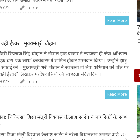
्य स्तरीय समीक्षा बैठक में यह निर्देश दिये।
2023
mpm
Read More
Hanuman Jayanti 2023 : हनुमान जयंती पर राशि के
7
अनुसार करें मंत्रों का जाप, जरूर मिलेगा पूजा का फल
ब
02-Apr-2023
mp mirror samachar seva
 वहीं ईश्वर : मुख्यमंत्री चौहान
त्री शिवराज सिंह चौहान ने भोपाल हाट बाजार में स्वच्छता ही सेवा अभियान
-एक घंटा-एक साथ' कार्यक्रम में शामिल होकर श्रमदान किया। उन्होंने झाड़ू
ं सफाई की। मुख्यमंत्री श्री चौहान ने स्वच्छता ही सेवा अभियान की वॉल पर
 वहीं ईश्वर" लिखकर प्रदेशवासियों को स्वच्छता संदेश दिया।
2023
mpm
Read More
ेवा: चिकित्सा शिक्षा मंत्री विश्वास कैलाश सारंग ने नागरिकों के साथ
न
ा शिक्षा मंत्री विश्वास कैलाश सारंग ने नरेला विधानसभा अंतर्गत वार्ड 70
दो दिनों की छुट्टी एन्जॉय करने के लिए बेहतरीन है दिल्ली के
क