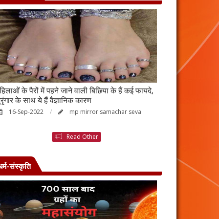
हिलाओं के पैरों में पहने जाने वाली बिछिया के हैं कई फायदे,
स्किन पर इन चीजों क
्रृंगार के साथ ये हैं वैज्ञानिक कारण
जाएगी बदरंग
16-Sep-2022
mp mirror samachar seva
26-Aug-2022
Read Other
धर्म-संस्कृति