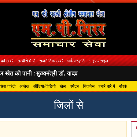
 की ख़बरें
तस्वीरों में से
राजनीतिक खबरें
धर्म-संस्कृति
लाइफस्टाइल
 खेत को पानी : मुख्यमंत्री डॉ. यादव
ेवा गारंटी
आलेख
ऑडियो/वीडियो
खेल
पर्यटन
बिजनेस
हमारे बारे में
संपर्क
जिलों से
gram