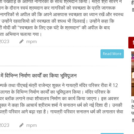
छता पखवाड़े के अंतर्गत नागरिकों के साथ श्रमदान किया। मंत्री श्री सारंग ने
आसपास बसी ये 4 जगहें
ह
ान के दौरान स्वयं श्रमदान कर नागरिकों को स्वच्छता के प्रति जागरूक
28-Feb-2020
े नागरिकों से अपील की कि अपने आसपास स्वच्छता का ध्यान रखें और स्वस्थ
न उन्होंने रहवासियो को स्वच्छता की शपथ भी दिलवाई। उन्होंने कहा कि
्री मोदी की "स्वच्छता के लिए एक घंटे के श्रमदान" की अपील के बाद
च्छता अभियान चलाया गया।
2023
mpm
Read More
में विभिन्न निर्माण कार्यों का किया भूमिपूजन
्क तथा पीएचई मंत्री राजेन्द्र शुक्ल ने गायत्री मंदिर परिसर रीवा में 12
ागत के विभिन्न निर्माण कार्यों का भूमिपूजन किया। मंदिर परिसर के
पेवर ब्लॉक लगाने तथा शौचालय निर्माण का कार्य किया जाएगा। इस अवसर
सात ट्रेडिंग सेशन में 9 लाख करोड़ घटा अदाणी समूह का
I
 शुक्ल ने कहा कि आचार्य श्रीराम शर्मा ने सनातन धर्म को नई दिशा दी। उनकी
मार्केट कैप
ट
त्री परिवार आगे बढ़ा रहा है। गायत्री परिवार सनातन धर्म की लगातार सेवा
फ
05-Feb-2023
mp mirror samachar seva
2023
mpm