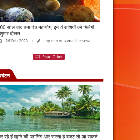
00 साल बाद बना पंच महायोग, इन 4 राशियों को मिलेगी
आर्थिक तंगी से परे
ेशुमार दौलत
उपाय, नहीं होगी ध
26-Feb-2023
mp mirror samachar seva
23-Feb-2023
Read Other
पर्यटन
र रहे हैं घूमने की प्लानिंग और सस्ता है बजट तो जा सकते
कंबोडिया में बसा है