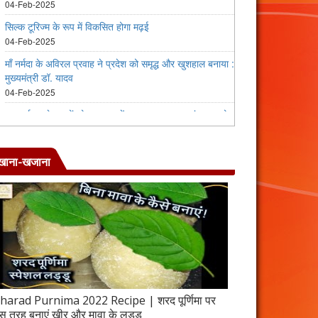
खाना-खजाना
harad Purnima 2022 Recipe | शरद पूर्णिमा पर
जब इस तरह बनाएंगे 
स तरह बनाएं खीर और मावा के लड्डू
करेला रेसिपी | 