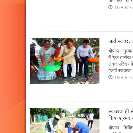
योजनाओं की राज
03-Oct-
जहाँ स्वच्छता
भोपाल। मुख्यमं
में 'एक तारीख
लेकर परिसर मे
"जहाँ स्वच्छता
02-Oct-
स्वच्छता ही स
किया श्रमदा
भोपाल। चिकित्स