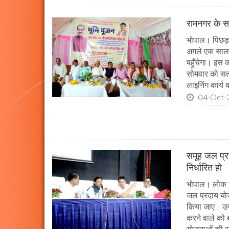
रामनगर के सभ
भोपाल। पिछड़ा 
अगले एक साल म
पहुँचेगा। इस क
सोमवार को सतन
लाइनिंग कार्य
04-Oct-
समूह जल प्र
निर्धारित हो
भोपाल। लोक स्व
जल प्रदाय योज
किया जाए। उन्ह
करने वाले को 