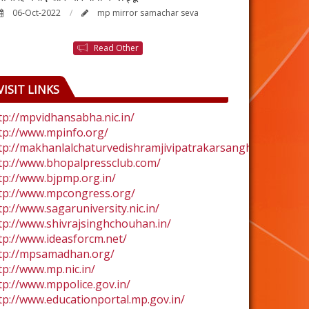
06-Oct-2022
mp mirror samachar seva
24-Aug-2022
Read Other
VISIT LINKS
tp://mpvidhansabha.nic.in/
tp://www.mpinfo.org/
tp://makhanlalchaturvedishramjivipatrakarsangh.com/
tp://www.bhopalpressclub.com/
tp://www.bjpmp.org.in/
tp://www.mpcongress.org/
tp://www.sagaruniversity.nic.in/
tp://www.shivrajsinghchouhan.in/
tp://www.ideasforcm.net/
tp://mpsamadhan.org/
tp://www.mp.nic.in/
tp://www.mppolice.gov.in/
tp://www.educationportal.mp.gov.in/