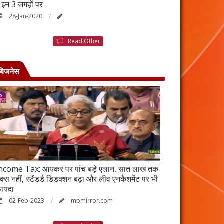
ैं इन 3 जगहों पर
बनने की कहानी है ब
28-Jan-2020
25-Jan-2020
Read Other
बिजनेस
ncome Tax: आयकर पर पांच बड़े एलान, सात लाख तक
वर्ष 2023 में भी रह
ैक्स नहीं, स्टैंडर्ड डिडक्शन बढ़ा और लीव एनकैशमेंट पर भी
विकेंद्रीकरण का ल
ायदा
17-Jan-2023
02-Feb-2023
mpmirror.com