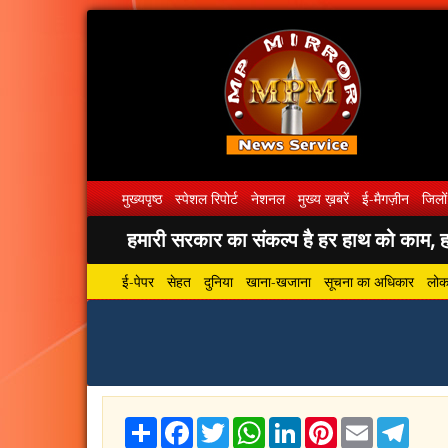
मुख्यपृष्ठ
स्पेशल रिपोर्ट
नेशनल
मुख्य ख़बरें
ई-मैगज़ीन
जिलों
हमारी सरकार का संकल्प है हर हाथ को काम, हर
ई-पेपर
सेहत
दुनिया
खाना-खजाना
सूचना का अधिकार
लोकस
Share
Facebook
Twitter
WhatsApp
LinkedIn
Pinterest
Email
Tele