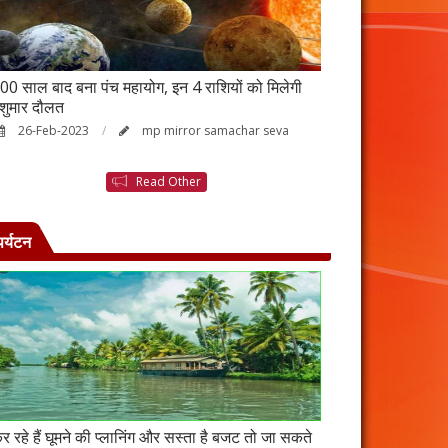
00 साल बाद बना पंच महायोग, इन 4 राशियों को मिलेगी
आर्थिक तंगी से परे
ेशुमार दौलत
उपाय, नहीं होगी ध
26-Feb-2023
mp mirror samachar seva
23-Feb-2023
Read Other
पर्यटन
र रहे हैं घूमने की प्लानिंग और सस्ता है बजट तो जा सकते
कंबोडिया में बसा है