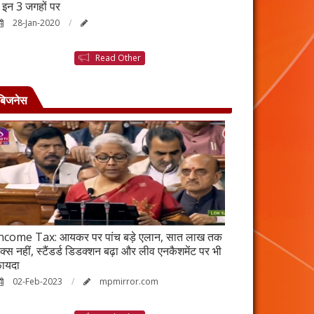
ैं इन 3 जगहों पर
बनने की कहानी है ब
28-Jan-2020
25-Jan-2020
Read Other
बिजनेस
ncome Tax: आयकर पर पांच बड़े एलान, सात लाख तक
वर्ष 2023 में भी रह
ैक्स नहीं, स्टैंडर्ड डिडक्शन बढ़ा और लीव एनकैशमेंट पर भी
विकेंद्रीकरण का ल
ायदा
17-Jan-2023
02-Feb-2023
mpmirror.com