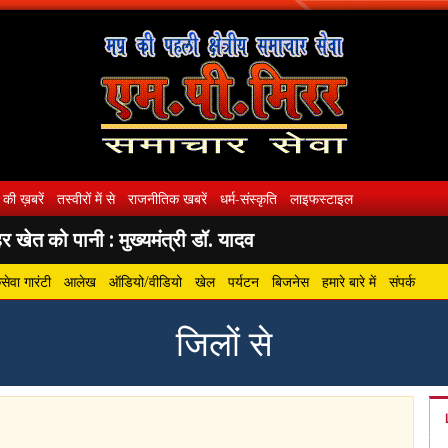
 की ख़बरें
तस्वीरों में से
राजनीतिक खबरें
धर्म-संस्कृति
लाइफस्टाइल
 खेत को पानी : मुख्यमंत्री डॉ. यादव
ेवा गारंटी
आलेख
ऑडियो/वीडियो
खेल
पर्यटन
बिजनेस
हमारे बारे में
संपर्क
जिलों से
gram