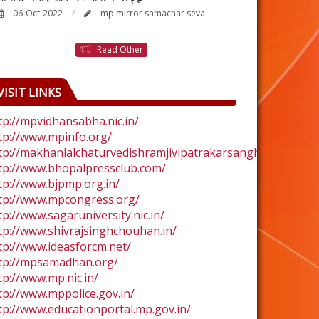
06-Oct-2022
mp mirror samachar seva
24-Aug-2022
Read Other
VISIT LINKS
tp://mpvidhansabha.nic.in/
tp://www.mpinfo.org/
tp://makhanlalchaturvedishramjivipatrakarsangh.com/
tp://www.bhopalpressclub.com/
tp://www.bjpmp.org.in/
tp://www.mpcongress.org/
tp://www.sagaruniversity.nic.in/
tp://www.shivrajsinghchouhan.in/
tp://www.ideasforcm.net/
tp://mpsamadhan.org/
tp://www.mp.nic.in/
tp://www.mppolice.gov.in/
tp://www.educationportal.mp.gov.in/