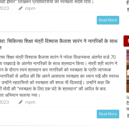
 वहीं ईश्वर" लिखकर प्रदेशवासियों को स्वच्छता संदेश दिया।
आसपास बसी ये 4 जगहें
ह
2023
mpm
28-Feb-2020
Read More
ेवा: चिकित्सा शिक्षा मंत्री विश्वास कैलाश सारंग ने नागरिकों के साथ
न
ा शिक्षा मंत्री विश्वास कैलाश सारंग ने नरेला विधानसभा अंतर्गत वार्ड 70
छता पखवाड़े के अंतर्गत नागरिकों के साथ श्रमदान किया। मंत्री श्री सारंग ने
ान के दौरान स्वयं श्रमदान कर नागरिकों को स्वच्छता के प्रति जागरूक
े नागरिकों से अपील की कि अपने आसपास स्वच्छता का ध्यान रखें और स्वस्थ
न उन्होंने रहवासियो को स्वच्छता की शपथ भी दिलवाई। उन्होंने कहा कि
्री मोदी की "स्वच्छता के लिए एक घंटे के श्रमदान" की अपील के बाद
च्छता अभियान चलाया गया।
सात ट्रेडिंग सेशन में 9 लाख करोड़ घटा अदाणी समूह का
I
2023
mpm
मार्केट कैप
ट
फ
05-Feb-2023
mp mirror samachar seva
Read More