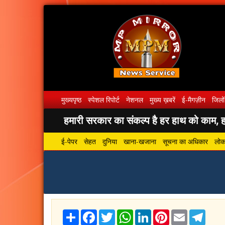
मुख्यपृष्ठ
स्पेशल रिपोर्ट
नेशनल
मुख्य ख़बरें
ई-मैगज़ीन
जिलों
हमारी सरकार का संकल्प है हर हाथ को काम, हर
ई-पेपर
सेहत
दुनिया
खाना-खजाना
सूचना का अधिकार
लोकस
Share
Facebook
Twitter
WhatsApp
LinkedIn
Pinterest
Email
Tele