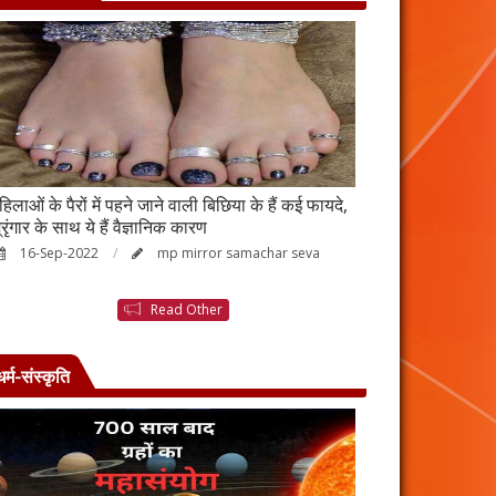
हिलाओं के पैरों में पहने जाने वाली बिछिया के हैं कई फायदे,
स्किन पर इन चीजों क
्रृंगार के साथ ये हैं वैज्ञानिक कारण
जाएगी बदरंग
16-Sep-2022
mp mirror samachar seva
26-Aug-2022
Read Other
धर्म-संस्कृति