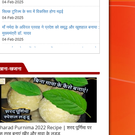
खाना-खजाना
harad Purnima 2022 Recipe | शरद पूर्णिमा पर
जब इस तरह बनाएंगे 
स तरह बनाएं खीर और मावा के लड्डू
करेला रेसिपी | 