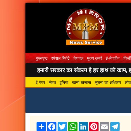
मुख्यपृष्ठ
स्पेशल रिपोर्ट
नेशनल
मुख्य ख़बरें
ई-मैगज़ीन
जिलों
हमारी सरकार का संकल्प है हर हाथ को काम, हर
ई-पेपर
सेहत
दुनिया
खाना-खजाना
सूचना का अधिकार
लोकस
Share
Facebook
Twitter
WhatsApp
LinkedIn
Pinterest
Email
Tele