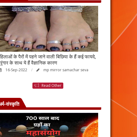
हिलाओं के पैरों में पहने जाने वाली बिछिया के हैं कई फायदे,
स्किन पर इन चीजों क
्रृंगार के साथ ये हैं वैज्ञानिक कारण
जाएगी बदरंग
16-Sep-2022
mp mirror samachar seva
26-Aug-2022
Read Other
धर्म-संस्कृति