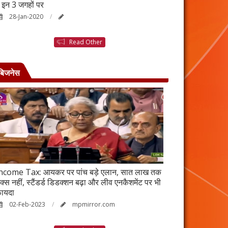
ैं इन 3 जगहों पर
बनने की कहानी है ब
28-Jan-2020
25-Jan-2020
Read Other
बिजनेस
ncome Tax: आयकर पर पांच बड़े एलान, सात लाख तक
वर्ष 2023 में भी रह
ैक्स नहीं, स्टैंडर्ड डिडक्शन बढ़ा और लीव एनकैशमेंट पर भी
विकेंद्रीकरण का ल
ायदा
17-Jan-2023
02-Feb-2023
mpmirror.com