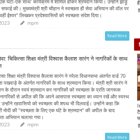
-एक घंटा-एक साथ' कार्यक्रम में शामिल होकर श्रमदान किया। उन्होंने झाड़ू
आसपास बसी ये 4 जगहें
ह
ं सफाई की। मुख्यमंत्री श्री चौहान ने स्वच्छता ही सेवा अभियान की वॉल पर
28-Feb-2020
 वहीं ईश्वर" लिखकर प्रदेशवासियों को स्वच्छता संदेश दिया।
2023
mpm
Read More
ेवा: चिकित्सा शिक्षा मंत्री विश्वास कैलाश सारंग ने नागरिकों के साथ
न
ा शिक्षा मंत्री विश्वास कैलाश सारंग ने नरेला विधानसभा अंतर्गत वार्ड 70
छता पखवाड़े के अंतर्गत नागरिकों के साथ श्रमदान किया। मंत्री श्री सारंग ने
ान के दौरान स्वयं श्रमदान कर नागरिकों को स्वच्छता के प्रति जागरूक
े नागरिकों से अपील की कि अपने आसपास स्वच्छता का ध्यान रखें और स्वस्थ
न उन्होंने रहवासियो को स्वच्छता की शपथ भी दिलवाई। उन्होंने कहा कि
सात ट्रेडिंग सेशन में 9 लाख करोड़ घटा अदाणी समूह का
I
्री मोदी की "स्वच्छता के लिए एक घंटे के श्रमदान" की अपील के बाद
मार्केट कैप
ट
च्छता अभियान चलाया गया।
फ
05-Feb-2023
mp mirror samachar seva
2023
mpm
Read More