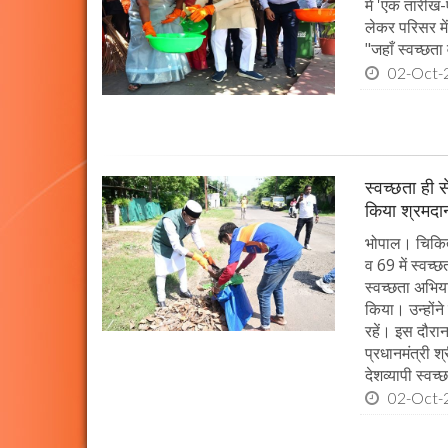
में 'एक तारीख
लेकर परिसर मे
"जहाँ स्वच्छता
02-Oct-
स्वच्छता ही स
किया श्रमदा
भोपाल। चिकित्स
व 69 में स्वच्
स्वच्छता अभिय
किया। उन्होंन
रहें। इस दौरा
प्रधानमंत्री श
देशव्यापी स्व
02-Oct-