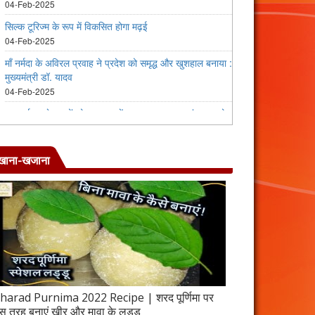
खाना-खजाना
harad Purnima 2022 Recipe | शरद पूर्णिमा पर
जब इस तरह बनाएंगे 
स तरह बनाएं खीर और मावा के लड्डू
करेला रेसिपी | 