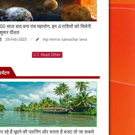
00 साल बाद बना पंच महायोग, इन 4 राशियों को मिलेगी
आर्थिक तंगी से परे
ेशुमार दौलत
उपाय, नहीं होगी ध
26-Feb-2023
mp mirror samachar seva
23-Feb-2023
Read Other
पर्यटन
र रहे हैं घूमने की प्लानिंग और सस्ता है बजट तो जा सकते
कंबोडिया में बसा है