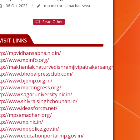
06-Oct-2022
mp mirror samachar seva
24-Aug-2022
Read Other
VISIT LINKS
tp://mpvidhansabha.nic.in/
tp://www.mpinfo.org/
tp://makhanlalchaturvedishramjivipatrakarsangh.com/
tp://www.bhopalpressclub.com/
tp://www.bjpmp.org.in/
tp://www.mpcongress.org/
tp://www.sagaruniversity.nic.in/
tp://www.shivrajsinghchouhan.in/
tp://www.ideasforcm.net/
tp://mpsamadhan.org/
tp://www.mp.nic.in/
tp://www.mppolice.gov.in/
tp://www.educationportal.mp.gov.in/