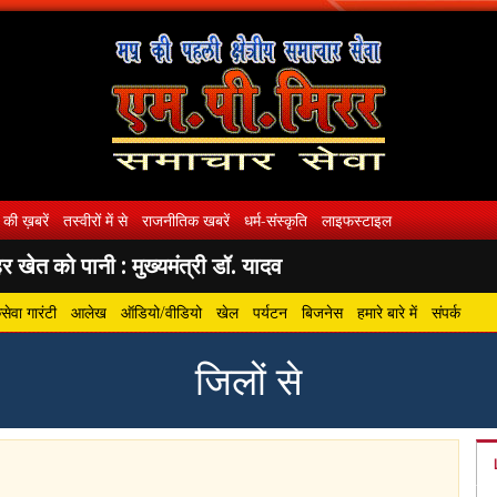
 की ख़बरें
तस्वीरों में से
राजनीतिक खबरें
धर्म-संस्कृति
लाइफस्टाइल
 खेत को पानी : मुख्यमंत्री डॉ. यादव
ेवा गारंटी
आलेख
ऑडियो/वीडियो
खेल
पर्यटन
बिजनेस
हमारे बारे में
संपर्क
जिलों से
gram