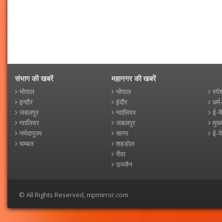
संभाग की खबरें
महानगर की खबरें
भोपाल
भोपाल
स्पे
इन्दौर
इंदौर
धर्म
जबलपुर
ग्वालियर
ई-म
ग्वालियर
जबलपुर
मुख्
नर्मदापुरम
सागर
ई-प
चम्बल
शहडोल
रीवा
उज्जैन
© All Rights Reserved, mpmirror.com