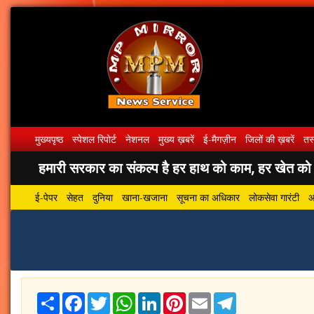
मुख्यपृष्ठ
स्पेशल रिपोर्ट
नेशनल
मुख्य ख़बरें
ई-मैगज़ीन
जिलों की ख़बरें
तस्
हमारी सरकार का संकल्प है हर हाथ को काम, हर खेत को पा
ई-पेपर
सेहत
दुनिया
खाना-खजाना
सूचना का अधिकार
लोकसेवा गारंटी
आ
Share
Facebook
Twitter
WhatsApp
LinkedIn
Pinterest
Email
Telegram