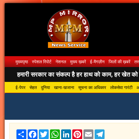
मुख्यपृष्ठ
स्पेशल रिपोर्ट
नेशनल
मुख्य ख़बरें
ई-मैगज़ीन
जिलों की ख़बरें
तस्
हमारी सरकार का संकल्प है हर हाथ को काम, हर खेत को पा
ई-पेपर
सेहत
दुनिया
खाना-खजाना
सूचना का अधिकार
लोकसेवा गारंटी
आ
Share
Facebook
Twitter
WhatsApp
LinkedIn
Pinterest
Email
Telegram