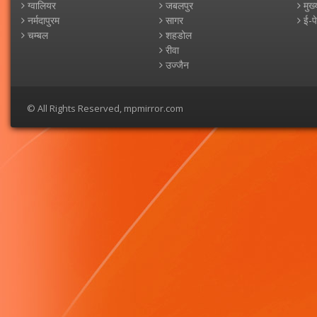
ग्वालियर
जबलपुर
मुख्
नर्मदापुरम
सागर
ई-प
चम्बल
शहडोल
रीवा
उज्जैन
© All Rights Reserved, mpmirror.com