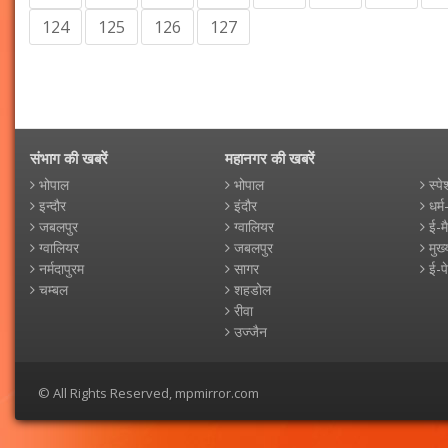
124
125
126
127
संभाग की खबरें
महानगर की खबरें
भोपाल
भोपाल
स्पे
इन्दौर
इंदौर
धर्म
जबलपुर
ग्वालियर
ई-म
ग्वालियर
जबलपुर
मुख्
नर्मदापुरम
सागर
ई-प
चम्बल
शहडोल
रीवा
उज्जैन
© All Rights Reserved, mpmirror.com