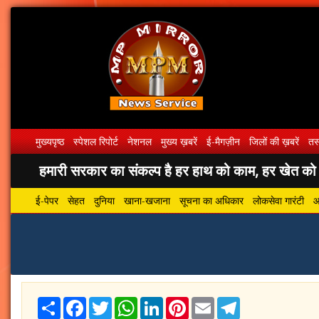
मुख्यपृष्ठ
स्पेशल रिपोर्ट
नेशनल
मुख्य ख़बरें
ई-मैगज़ीन
जिलों की ख़बरें
तस्
हमारी सरकार का संकल्प है हर हाथ को काम, हर खेत को पा
ई-पेपर
सेहत
दुनिया
खाना-खजाना
सूचना का अधिकार
लोकसेवा गारंटी
आ
Share
Facebook
Twitter
WhatsApp
LinkedIn
Pinterest
Email
Telegram