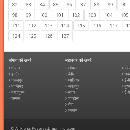
82
83
84
85
86
87
88
89
90
98
99
100
101
102
103
104
105
111
112
113
114
115
116
117
1
124
125
126
127
संभाग की खबरें
महानगर की खबरें
भोपाल
भोपाल
स्पे
इन्दौर
इंदौर
धर्म
जबलपुर
ग्वालियर
ई-म
ग्वालियर
जबलपुर
मुख्
नर्मदापुरम
सागर
ई-प
चम्बल
शहडोल
रीवा
उज्जैन
© All Rights Reserved, mpmirror.com