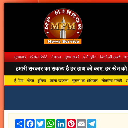
मुख्यपृष्ठ
स्पेशल रिपोर्ट
नेशनल
मुख्य ख़बरें
ई-मैगज़ीन
जिलों की ख़बरें
तस्
हमारी सरकार का संकल्प है हर हाथ को काम, हर खेत को पा
ई-पेपर
सेहत
दुनिया
खाना-खजाना
सूचना का अधिकार
लोकसेवा गारंटी
आ
Share
Facebook
Twitter
WhatsApp
LinkedIn
Pinterest
Email
Telegram