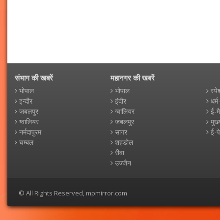
संभाग की खबरें
महानगर की खबरें
भोपाल
भोपाल
स्पे
इन्दौर
इंदौर
धर्म
जबलपुर
ग्वालियर
ई-म
ग्वालियर
जबलपुर
मुख्
नर्मदापुरम
सागर
ई-प
चम्बल
शहडोल
रीवा
उज्जैन
© All Rights Reserved, mpmirror.com