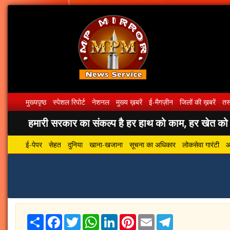
मुख्यपृष्ठ
स्पेशल रिपोर्ट
नेशनल
मुख्य ख़बरें
ई-मैगज़ीन
जिलों की ख़बरें
तस्
हमारी सरकार का संकल्प है हर हाथ को काम, हर खेत को पा
ई-पेपर
सेहत
दुनिया
खाना-खजाना
सूचना का अधिकार
लोकसेवा गारंटी
आ
Share
Facebook
Twitter
WhatsApp
LinkedIn
Pinterest
Email
Telegram