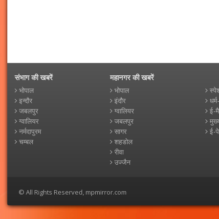
संभाग की खबरें
महानगर की खबरें
भोपाल
भोपाल
स्पे
इन्दौर
इंदौर
धर्म
जबलपुर
ग्वालियर
ई-म
ग्वालियर
जबलपुर
मुख्
नर्मदापुरम
सागर
ई-प
चम्बल
शहडोल
रीवा
उज्जैन
© All Rights Reserved, mpmirror.com