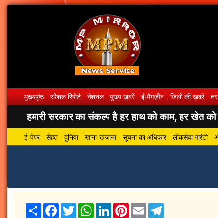
मुख्यपृष्ठ
स्पेशल रिपोर्ट
नेशनल
मुख्य ख़बरें
ई-मैगज़ीन
जिलों की ख़बरें
तस्
हमारी सरकार का संकल्प है हर हाथ को काम, हर खेत को पा
ई-पेपर
सेहत
दुनिया
खाना-खजाना
सूचना का अधिकार
लोकसेवा गारंटी
आ
Share
Facebook
Twitter
WhatsApp
LinkedIn
Pinterest
Email
Telegram