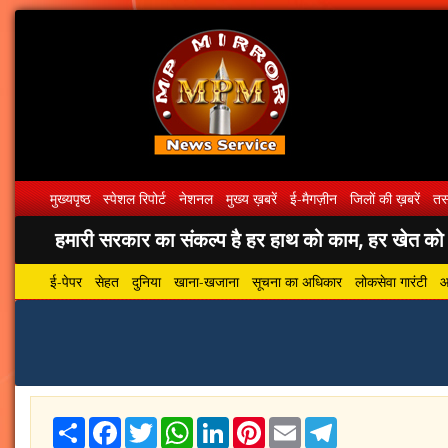
मुख्यपृष्ठ
स्पेशल रिपोर्ट
नेशनल
मुख्य ख़बरें
ई-मैगज़ीन
जिलों की ख़बरें
तस्
हमारी सरकार का संकल्प है हर हाथ को काम, हर खेत को पा
ई-पेपर
सेहत
दुनिया
खाना-खजाना
सूचना का अधिकार
लोकसेवा गारंटी
आ
Share
Facebook
Twitter
WhatsApp
LinkedIn
Pinterest
Email
Telegram