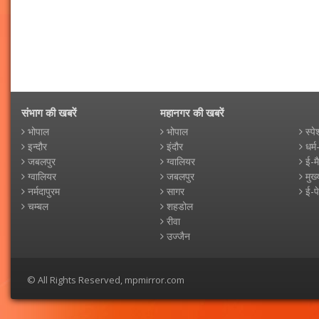
संभाग की खबरें
महानगर की खबरें
भोपाल
भोपाल
स्पे
इन्दौर
इंदौर
धर्म
जबलपुर
ग्वालियर
ई-म
ग्वालियर
जबलपुर
मुख्
नर्मदापुरम
सागर
ई-प
चम्बल
शहडोल
रीवा
उज्जैन
© All Rights Reserved, mpmirror.com