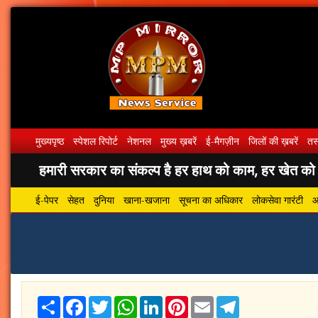
मुख्यपृष्ठ
स्पेशल रिपोर्ट
नेशनल
मुख्य ख़बरें
ई-मैगज़ीन
जिलों की ख़बरें
तस्
हमारी सरकार का संकल्प है हर हाथ को काम, हर खेत को पा
ई-पेपर
सेहत
दुनिया
खाना-खजाना
सूचना का अधिकार
लोकसेवा गारंटी
आ
Share
Facebook
Twitter
WhatsApp
LinkedIn
Pinterest
Email
Telegram