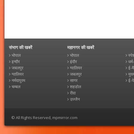
संभाग की खबरें
महानगर की खबरें
भोपाल
भोपाल
स्पे
इन्दौर
इंदौर
धर्म
जबलपुर
ग्वालियर
ई-म
ग्वालियर
जबलपुर
मुख्
नर्मदापुरम
सागर
ई-प
चम्बल
शहडोल
रीवा
उज्जैन
© All Rights Reserved, mpmirror.com