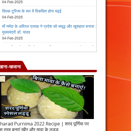
खाना-खजाना
harad Purnima 2022 Recipe | शरद पूर्णिमा पर
जब इस तरह बनाएंगे 
स तरह बनाएं खीर और मावा के लड्डू
करेला रेसिपी | 