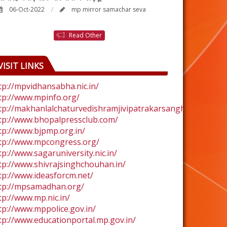
06-Oct-2022
mp mirror samachar seva
24-Aug-2022
Read Other
VISIT LINKS
tp://mpvidhansabha.nic.in/
tp://www.mpinfo.org/
tp://makhanlalchaturvedishramjivipatrakarsangh.com/
tp://www.bhopalpressclub.com/
tp://www.bjpmp.org.in/
tp://www.mpcongress.org/
tp://www.sagaruniversity.nic.in/
tp://www.shivrajsinghchouhan.in/
tp://www.ideasforcm.net/
tp://mpsamadhan.org/
tp://www.mp.nic.in/
tp://www.mppolice.gov.in/
tp://www.educationportal.mp.gov.in/