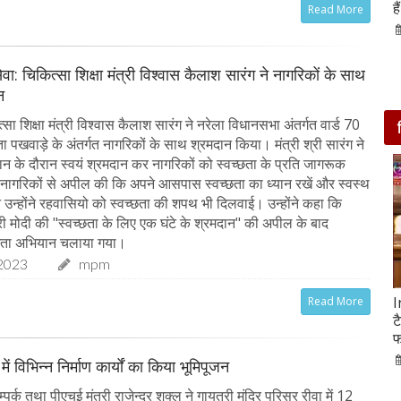
आसपास बसी ये 4 जगहें
ह
Read More
28-Feb-2020
ेवा: चिकित्सा शिक्षा मंत्री विश्वास कैलाश सारंग ने नागरिकों के साथ
न
ा शिक्षा मंत्री विश्वास कैलाश सारंग ने नरेला विधानसभा अंतर्गत वार्ड 70
छता पखवाड़े के अंतर्गत नागरिकों के साथ श्रमदान किया। मंत्री श्री सारंग ने
ान के दौरान स्वयं श्रमदान कर नागरिकों को स्वच्छता के प्रति जागरूक
े नागरिकों से अपील की कि अपने आसपास स्वच्छता का ध्यान रखें और स्वस्थ
न उन्होंने रहवासियो को स्वच्छता की शपथ भी दिलवाई। उन्होंने कहा कि
्री मोदी की "स्वच्छता के लिए एक घंटे के श्रमदान" की अपील के बाद
च्छता अभियान चलाया गया।
2023
mpm
सात ट्रेडिंग सेशन में 9 लाख करोड़ घटा अदाणी समूह का
I
Read More
मार्केट कैप
ट
फ
05-Feb-2023
mp mirror samachar seva
में विभिन्न निर्माण कार्यों का किया भूमिपूजन
्क तथा पीएचई मंत्री राजेन्द्र शुक्ल ने गायत्री मंदिर परिसर रीवा में 12