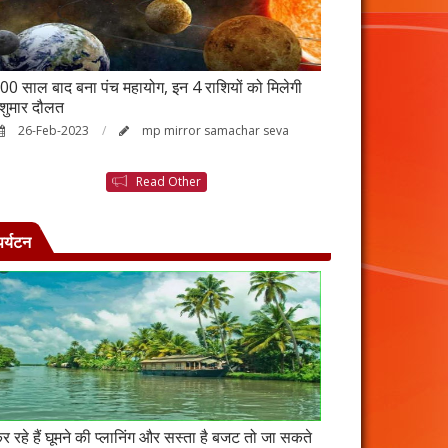
00 साल बाद बना पंच महायोग, इन 4 राशियों को मिलेगी
आर्थिक तंगी से परे
ेशुमार दौलत
उपाय, नहीं होगी ध
26-Feb-2023
mp mirror samachar seva
23-Feb-2023
Read Other
पर्यटन
र रहे हैं घूमने की प्लानिंग और सस्ता है बजट तो जा सकते
कंबोडिया में बसा है