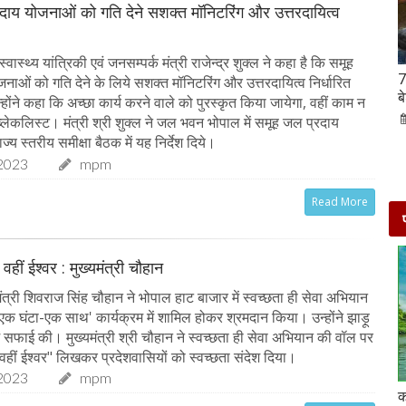
दाय योजनाओं को गति देने सशक्त मॉनिटरिंग और उत्तरदायित्व
ास्थ्य यांत्रिकी एवं जनसम्पर्क मंत्री राजेन्द्र शुक्ल ने कहा है कि समूह
Hanuman Jayanti 2023 : हनुमान जयंती पर राशि के
7
नाओं को गति देने के लिये सशक्त मॉनिटरिंग और उत्तरदायित्व निर्धारित
अनुसार करें मंत्रों का जाप, जरूर मिलेगा पूजा का फल
ब
ोंने कहा कि अच्छा कार्य करने वाले को पुरस्कृत किया जायेगा, वहीं काम न
02-Apr-2023
mp mirror samachar seva
ब्लेकलिस्ट। मंत्री श्री शुक्ल ने जल भवन भोपाल में समूह जल प्रदाय
्य स्तरीय समीक्षा बैठक में यह निर्देश दिये।
2023
mpm
Read More
 वहीं ईश्वर : मुख्यमंत्री चौहान
त्री शिवराज सिंह चौहान ने भोपाल हाट बाजार में स्वच्छता ही सेवा अभियान
-एक घंटा-एक साथ' कार्यक्रम में शामिल होकर श्रमदान किया। उन्होंने झाड़ू
ं सफाई की। मुख्यमंत्री श्री चौहान ने स्वच्छता ही सेवा अभियान की वॉल पर
 वहीं ईश्वर" लिखकर प्रदेशवासियों को स्वच्छता संदेश दिया।
2023
mpm
दो दिनों की छुट्टी एन्जॉय करने के लिए बेहतरीन है दिल्ली के
क