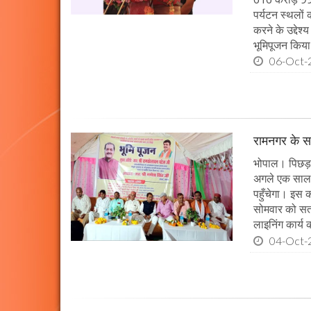
पर्यटन स्थलों
करने के उद्देश
भूमिपूजन किया
06-Oct-
रामनगर के सभ
भोपाल। पिछड़ा 
अगले एक साल म
पहुँचेगा। इस क
सोमवार को सतन
लाइनिंग कार्य
04-Oct-