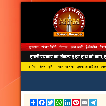
मुख्यपृष्ठ
स्पेशल रिपोर्ट
नेशनल
मुख्य ख़बरें
ई-मैगज़ीन
जिलों
हमारी सरकार का संकल्प है हर हाथ को काम, हर
ई-पेपर
सेहत
दुनिया
खाना-खजाना
सूचना का अधिकार
लोकस
Share
Facebook
Twitter
WhatsApp
LinkedIn
Pinterest
Email
Tele