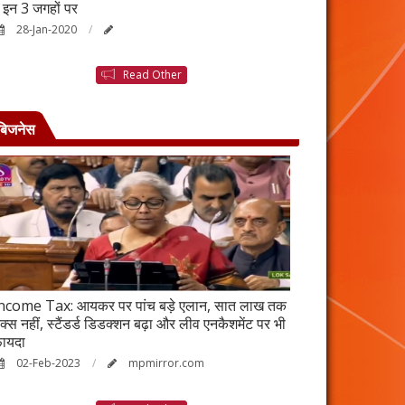
ैं इन 3 जगहों पर
बनने की कहानी है ब
28-Jan-2020
25-Jan-2020
Read Other
बिजनेस
ncome Tax: आयकर पर पांच बड़े एलान, सात लाख तक
वर्ष 2023 में भी रह
ैक्स नहीं, स्टैंडर्ड डिडक्शन बढ़ा और लीव एनकैशमेंट पर भी
विकेंद्रीकरण का ल
ायदा
17-Jan-2023
02-Feb-2023
mpmirror.com