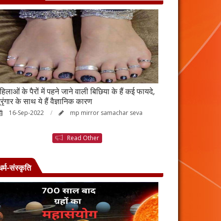
हिलाओं के पैरों में पहने जाने वाली बिछिया के हैं कई फायदे,
स्किन पर इन चीजों क
्रृंगार के साथ ये हैं वैज्ञानिक कारण
जाएगी बदरंग
16-Sep-2022
mp mirror samachar seva
26-Aug-2022
Read Other
धर्म-संस्कृति