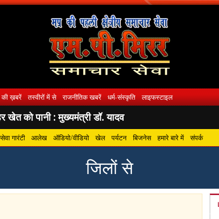
 की ख़बरें
तस्वीरों में से
राजनीतिक खबरें
धर्म-संस्कृति
लाइफस्टाइल
 खेत को पानी : मुख्यमंत्री डॉ. यादव
ेवा गारंटी
आलेख
ऑडियो/वीडियो
खेल
पर्यटन
बिजनेस
हमारे बारे में
संपर्क
जिलों से
gram