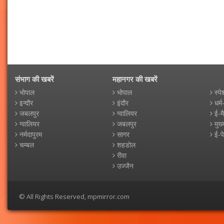
संभाग की खबरें
महानगर की खबरें
भोपाल
भोपाल
स्पे
इन्दौर
इंदौर
धर्म
जबलपुर
ग्वालियर
ई-म
ग्वालियर
जबलपुर
मुख्
नर्मदापुरम
सागर
ई-प
चम्बल
शहडोल
रीवा
उज्जैन
© All Rights Reserved, mpmirror.com