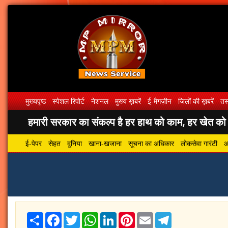
मुख्यपृष्ठ
स्पेशल रिपोर्ट
नेशनल
मुख्य ख़बरें
ई-मैगज़ीन
जिलों की ख़बरें
तस्
हमारी सरकार का संकल्प है हर हाथ को काम, हर खेत को पा
ई-पेपर
सेहत
दुनिया
खाना-खजाना
सूचना का अधिकार
लोकसेवा गारंटी
आ
Share
Facebook
Twitter
WhatsApp
LinkedIn
Pinterest
Email
Telegram