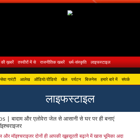
 की ख़बरें
तस्वीरों में से
राजनीतिक खबरें
धर्म-संस्कृति
लाइफस्टाइल
ेवा गारंटी
आलेख
ऑडियो/वीडियो
खेल
पर्यटन
बिजनेस
हमारे बारे में
संपर्क
लाइफस्टाइल
 | बादाम और एलोवेरा जेल से आसानी से घर पर ही बनाएं
इश्चराइजर
ल और मॉइश्चराइजर दोनों ही आपकी खूबसूरती बढ़ाने में खास भूमिका अदा