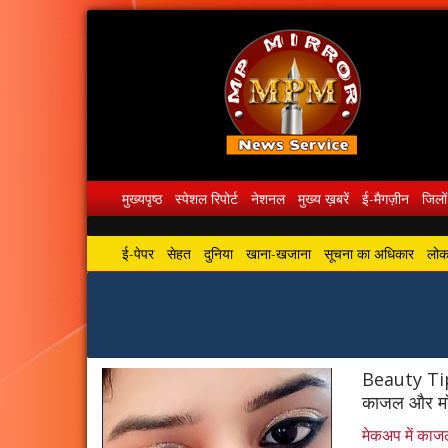
मुख्यपृष्ठ
स्पेशल रिपोर्ट
नेशनल
मुख्य ख़बरें
ई-मैगज़ीन
जिलों
ई-पेपर
सेहत
दुनिया
खाना-खजाना
सूचना का अधिकार
लोकस
Beauty Tips
काजल और मॉ
मेकअप में काज