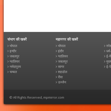
संभाग की खबरें
महानगर की खबरें
भोपाल
भोपाल
स्पे
इन्दौर
इंदौर
धर्म
जबलपुर
ग्वालियर
ई-म
ग्वालियर
जबलपुर
मुख्
नर्मदापुरम
सागर
ई-प
चम्बल
शहडोल
रीवा
उज्जैन
© All Rights Reserved, mpmirror.com