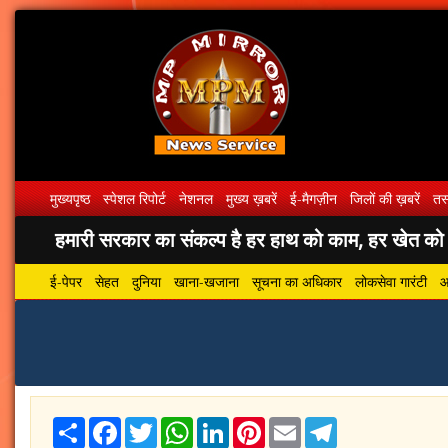
मुख्यपृष्ठ
स्पेशल रिपोर्ट
नेशनल
मुख्य ख़बरें
ई-मैगज़ीन
जिलों की ख़बरें
तस्
हमारी सरकार का संकल्प है हर हाथ को काम, हर खेत को पा
ई-पेपर
सेहत
दुनिया
खाना-खजाना
सूचना का अधिकार
लोकसेवा गारंटी
आ
Share
Facebook
Twitter
WhatsApp
LinkedIn
Pinterest
Email
Telegram